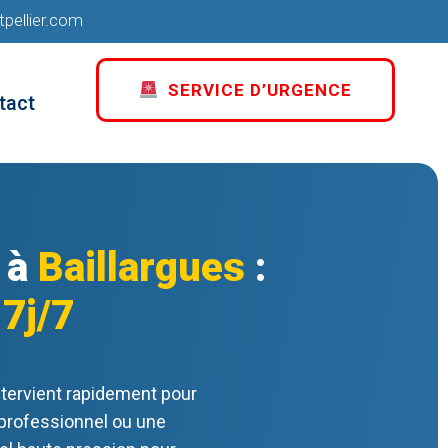
ellier.com
SERVICE D’URGENCE
tact
 à
Baillargues
:
t
7j/7
ntervient rapidement pour
 professionnel ou une