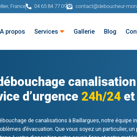
lier, France
04 65 84 77 09
contact@deboucheur-montp
A propos
Services
Gallerie
Blog
Con
 débouchage canalisation
vice d’urgence
24h/24
e
ébouchage de canalisations à Baillargues, notre équipe i
oblèmes d’évacuation. Que vous soyez un particulier, un