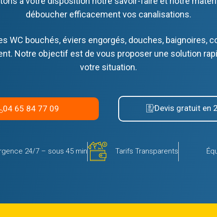
ons à votre disposition notre savoir-faire et notre matér
déboucher efficacement vos canalisations.
es WC bouchés, éviers engorgés, douches, baignoires, 
t. Notre objectif est de vous proposer une solution rapi
votre situation.
Devis gratuit en 
04 65 84 77 09
rgence 24/7 – sous 45 min
Tarifs Transparents
Équ