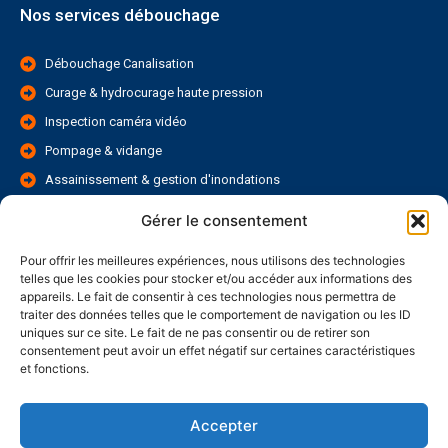
Nos services débouchage
Débouchage Canalisation
Curage & hydrocurage haute pression
Inspection caméra vidéo
Pompage & vidange
Assainissement & gestion d'inondations
Réparation & rénovation de canalisations
Gérer le consentement
Pour offrir les meilleures expériences, nous utilisons des technologies
Accès rapide
telles que les cookies pour stocker et/ou accéder aux informations des
appareils. Le fait de consentir à ces technologies nous permettra de
traiter des données telles que le comportement de navigation ou les ID
Accueil
uniques sur ce site. Le fait de ne pas consentir ou de retirer son
consentement peut avoir un effet négatif sur certaines caractéristiques
A propos
et fonctions.
Gallerie
Blog
Accepter
Contact